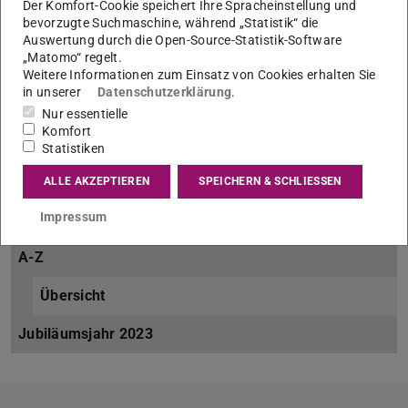
Der Komfort-Cookie speichert Ihre Spracheinstellung und
bevorzugte Suchmaschine, während „Statistik“ die
Arbeitsalltag
Auswertung durch die Open-Source-Statistik-Software
„Matomo“ regelt.
Übersicht
Weitere Informationen zum Einsatz von Cookies erhalten Sie
in unserer
Datenschutzerklärung
.
Büro
Nur essentielle
Komfort
Finanzen
Statistiken
Personal
ALLE AKZEPTIEREN
SPEICHERN & SCHLIESSEN
Impressum
Tagung
A-Z
Übersicht
Jubiläumsjahr 2023